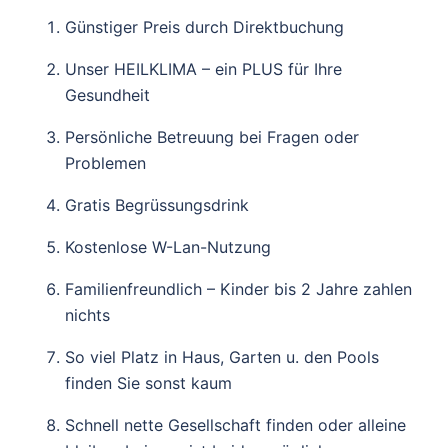
G
ünstiger Preis durch Direktbuchung
U
nser HEILKLIMA –
ein PLUS für Ihre
Gesundheit
P
ersönliche Betreuung bei Fragen oder
Problemen
G
ratis Begrüssungsdrink
K
ostenlose W-
Lan-
Nutzung
F
amilienfreundlich – Kinder bis 2 Jahre zahlen
nichts
S
o viel Platz in Haus, Garten u. den Pools
finden Sie sonst kaum
S
chnell nette Gesellschaft finden oder alleine