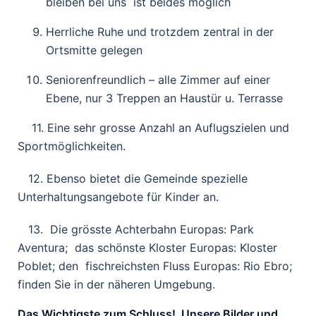
bleiben bei uns
ist beides möglich
H
errliche Ruhe und trotzdem zentral in der
Ortsmitte gelegen
S
eniorenfreundlich – alle Zimmer auf einer
Ebene, nur 3 Treppen an Haustür u. Terrasse
11. Eine sehr grosse Anzahl
an Auflugszielen und
Sportmöglichkeiten.
12.
Ebenso bietet die Gemeinde spezielle
Unterhaltungsangebote für Kinder
an.
13. Die grösste Achterbahn
Europas:
Park
Aventura;
das schönste Kloster Europas:
Kloster
Poblet
; den fischreichsten Fluss Europas:
Rio Ebro;
finden Sie in der näheren Umgebung.
Das Wichtigste zum Schluss!
Unsere Bilder und